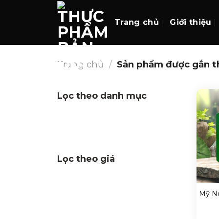
Skip
to
Trang chủ
Giới thiệu
content
Trang chủ
/
Sản phẩm được gắn t
Lọc theo danh mục
Lọc theo giá
+
Mỹ Nư