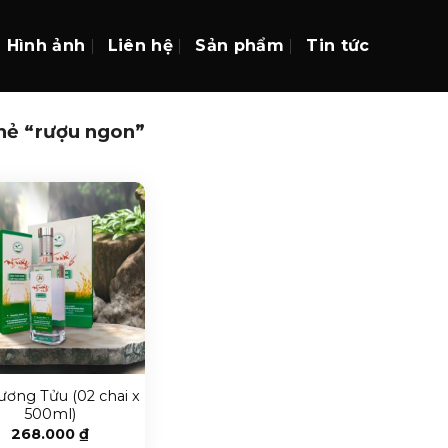
Hình ảnh
Liên hệ
Sản phẩm
Tin tức
hẻ “rượu ngon”
ơng Tửu (02 chai x
500ml)
268.000
₫