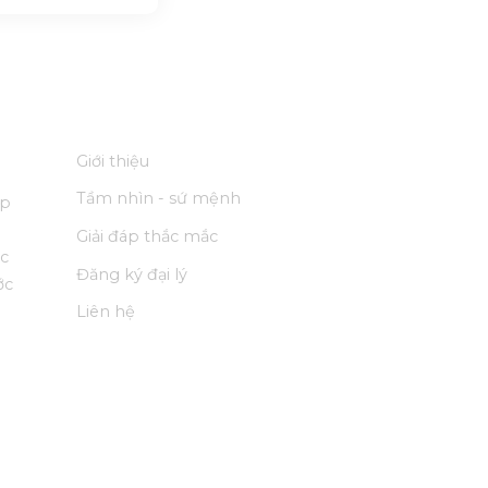
THÔNG TIN CHUNG
L
Giới thiệu
Tầm nhìn - sứ mệnh
ệp
Giải đáp thắc mắc
ốc
Đăng ký đại lý
ớc
Liên hệ