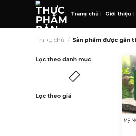
Skip
to
Trang chủ
Giới thiệu
content
Trang chủ
/
Sản phẩm được gắn t
Lọc theo danh mục
Lọc theo giá
+
Mỹ Nư