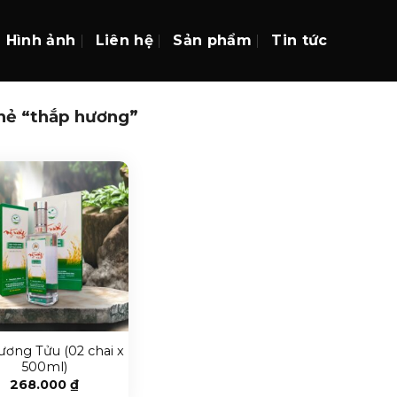
Hình ảnh
Liên hệ
Sản phẩm
Tin tức
hẻ “thắp hương”
ơng Tửu (02 chai x
500ml)
268.000
₫