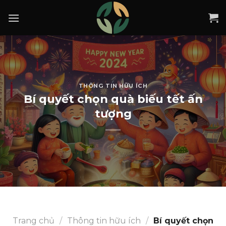
Skip
to
content
THÔNG TIN HỮU ÍCH
Bí quyết chọn quà biếu tết ấn
tượng
Trang chủ
/
Thông tin hữu ích
/
Bí quyết chọn