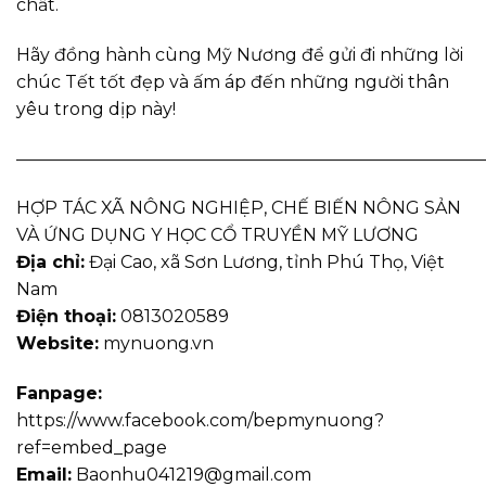
chất.
Hãy đồng hành cùng Mỹ Nương để gửi đi những lời
chúc Tết tốt đẹp và ấm áp đến những người thân
yêu trong dịp này!
———————————————————————————
HỢP TÁC XÃ NÔNG NGHIỆP, CHẾ BIẾN NÔNG SẢN
VÀ ỨNG DỤNG Y HỌC CỔ TRUYỀN MỸ LƯƠNG
Địa chỉ:
Đại Cao, xã Sơn Lương, tỉnh Phú Thọ, Việt
Nam
Điện thoại:
0813020589
Website:
mynuong.vn
Fanpage:
https://www.facebook.com/bepmynuong?
ref=embed_page
Email:
Baonhu041219@gmail.com