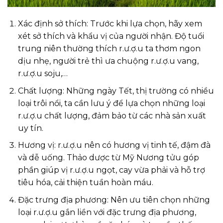
Xác định sở thích: Trước khi lựa chọn, hãy xem
xét sở thích và khẩu vị của người nhận. Độ tuổi
trung niên thường thích r.ư.ợ.u ta thơm ngon
dịu nhẹ, người trẻ thì ưa chuộng r.ư.ợ.u vang,
r.ư.ợ.u soju,…
Chất lượng: Những ngày Tết, thị trường có nhiều
loại trôi nổi, ta cần lưu ý để lựa chọn những loại
r.ư.ợ.u chất lượng, đảm bảo từ các nhà sản xuất
uy tín.
Hương vị: r.ư.ợ.u nên có hương vị tinh tế, đậm đà
và dễ uống. Thảo dược từ
Mỹ Nương tửu
góp
phần giúp vị r.ư.ợ.u ngọt, cay vừa phải và hỗ trợ
tiêu hóa, cải thiện tuần hoàn máu.
Đặc trưng địa phương: Nên ưu tiên chọn những
loại r.ư.ợ.u gắn liền với đặc trưng địa phương,